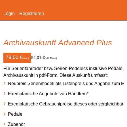
Login
Registrieren
Navigation
überspringen
Archivauskunft Advanced Plus
79,00
€
94,01 €
(netto)
(inkl. Mwst.)
Für Serienfahrräder bzw. Serien-Pedelecs inklusive Pedale, 
Archivauskunft in pdf-Form. Diese Auskunft umfasst:
Neupreis Serienmodell als Listenpreis und Angabe zum Mo
Exemplarische Angebote von Händlern*
Exemplarische Gebrauchtpreise dieses oder vergleichbare
Pedale
Zubehör