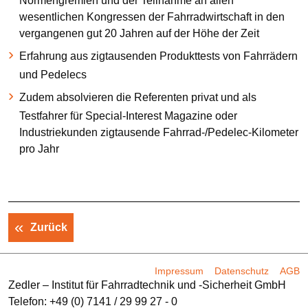
Normengremien und der Teilnahme an allen
wesentlichen Kongressen der Fahrradwirtschaft in den
vergangenen gut 20 Jahren auf der Höhe der Zeit
Erfahrung aus zigtausenden Produkttests von Fahrrädern
und Pedelecs
Zudem absolvieren die Referenten privat und als
Testfahrer für Special-Interest Magazine oder
Industriekunden zigtausende Fahrrad-/Pedelec-Kilometer
pro Jahr
Zurück
Navigation
Impressum
Datenschutz
AGB
Zedler – Institut für Fahrradtechnik und -Sicherheit GmbH
überspringen
Telefon: +49 (0) 7141 / 29 99 27 - 0