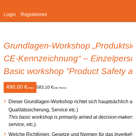
Login
Registrieren
Navigation
überspringen
Grundlagen-Workshop „Produktsic
CE-Kennzeichnung“ – Einzelperso
Basic workshop ”Product Safety an
490,00
€
583,10 €
(netto)
(inkl. Mwst.)
Dieser Grundlagen-Workshop richtet sich hauptsächlich an 
Qualitätssicherung, Service etc.)
This basic workshop is primarily aimed at decision-makers 
service, etc.).
Welche Richtlinien, Gesetze und Normen für das Inverkehrbr